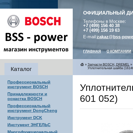
ОФИЦИАЛЬНЫЙ Д
Телефоны в Москве:
+7 (499) 156 40 38
+7 (499) 156 19 63
E-mail:
zakaz@bss-powe
ГЛАВНАЯ
О КОМПАНИИ
»
Запчасти BOSCH, DREMEL
»
Каталог
Уплотнительная шайба (161460
Профессиональный
Уплотнител
инструмент BOSCH
Принадлежности и
601 052)
оснастка BOSCH
Профессиональный
инструмент DongCheng
Инструмент DCK
Инстумент ЭНГЕЛЬС
Многофункциональный