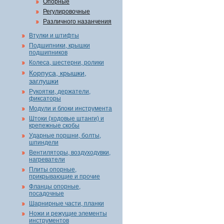
Опорные
Регулировочные
Различного назанчения
Втулки и штифты
Подшипники, крышки
подшипников
Колеса, шестерни, ролики
Корпуса, крышки,
заглушки
Рукоятки, держатели,
фиксаторы
Модули и блоки инструмента
Штоки (ходовые штанги) и
крепежные скобы
Ударные поршни, болты,
шпиндели
Вентиляторы, воздуходувки,
нагреватели
Плиты опорные,
прикрывающие и прочие
Фланцы опорные,
посадочные
Шарнирные части, планки
Ножи и режущие элементы
инструментов