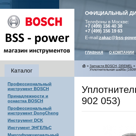
ОФИЦИАЛЬНЫЙ Д
Телефоны в Москве:
+7 (499) 156 40 38
+7 (499) 156 19 63
E-mail:
zakaz@bss-powe
ГЛАВНАЯ
О КОМПАНИИ
»
Запчасти BOSCH, DREMEL
»
Каталог
Уплотнительная шайба (160990
Профессиональный
Уплотнител
инструмент BOSCH
Принадлежности и
902 053)
оснастка BOSCH
Профессиональный
инструмент DongCheng
Инструмент DCK
Инстумент ЭНГЕЛЬС
Многофункциональный