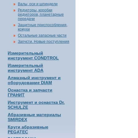
Валы, оси и шпиндели
Редукторы, коробки
редукторов, планетарные
передачи
Защитные приспособления,
кожухи
Остальные запасные части
Запчсти. Новые поступления
Измерительный
инструмент CONDTROL
Измерительный
инструмент ADA
Алмазный инструмент и
оборудование DIAM
Оснастка и запчасти
ГРАНИТ
Инструмент и оснастка Dr.
SCHULZE
Абразивные материалы
SMIRDEX
Круги абразивные
PEGATEC