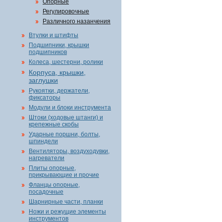
Опорные
Регулировочные
Различного назанчения
Втулки и штифты
Подшипники, крышки
подшипников
Колеса, шестерни, ролики
Корпуса, крышки,
заглушки
Рукоятки, держатели,
фиксаторы
Модули и блоки инструмента
Штоки (ходовые штанги) и
крепежные скобы
Ударные поршни, болты,
шпиндели
Вентиляторы, воздуходувки,
нагреватели
Плиты опорные,
прикрывающие и прочие
Фланцы опорные,
посадочные
Шарнирные части, планки
Ножи и режущие элементы
инструментов