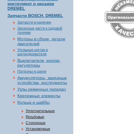
инструмент и насадки
DREMEL
Запчасти BOSCH, DREMEL
Запчасти в наличии
Запасные части к садовой
технике
Моторы в сборе, детали
двигателей
Угольные щетки и
щеткодержатели
Выключатели, кнопки,
регуляторы
Патроны и цанги
Аккумуляторы, зарядные
устройства, инструменты
Узлы ременных передач
Крепежные элементы
Кольца и шайбы
Уплотнительные
Резьбовые
Стопорные
Установочные