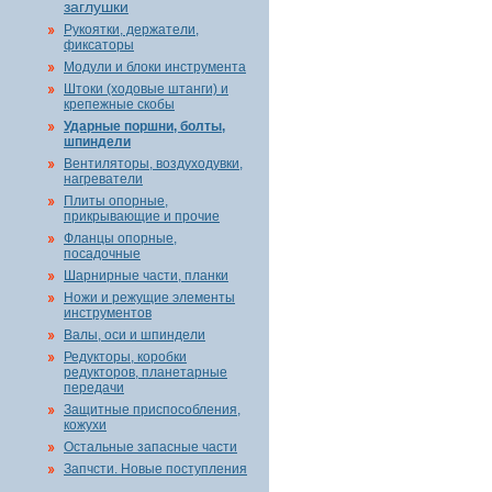
заглушки
Рукоятки, держатели,
фиксаторы
Модули и блоки инструмента
Штоки (ходовые штанги) и
крепежные скобы
Ударные поршни, болты,
шпиндели
Вентиляторы, воздуходувки,
нагреватели
Плиты опорные,
прикрывающие и прочие
Фланцы опорные,
посадочные
Шарнирные части, планки
Ножи и режущие элементы
инструментов
Валы, оси и шпиндели
Редукторы, коробки
редукторов, планетарные
передачи
Защитные приспособления,
кожухи
Остальные запасные части
Запчсти. Новые поступления