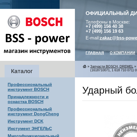
ОФИЦИАЛЬНЫЙ Д
Телефоны в Москве:
+7 (499) 156 40 38
+7 (499) 156 19 63
E-mail:
zakaz@bss-powe
ГЛАВНАЯ
О КОМПАНИИ
»
Запчасти BOSCH, DREMEL
»
Каталог
(1618710071, 1 618 710 071) 0
Профессиональный
Ударный бол
инструмент BOSCH
Принадлежности и
оснастка BOSCH
Профессиональный
инструмент DongCheng
Инструмент DCK
Инстумент ЭНГЕЛЬС
Многофункциональный