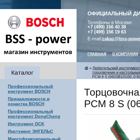
ОФИЦИАЛЬНЫЙ Д
Телефоны в Москве:
+7 (499) 156 40 38
+7 (499) 156 19 63
E-mail:
zakaz@bss-powe
ГЛАВНАЯ
О КОМПАНИИ
»
Любительский инструмен
Каталог
торцовочние и настольны
PCM 8 S (0603B10100, 0 60
Профессиональный
Торцовочна
инструмент BOSCH
Принадлежности и
PCM 8 S (0
оснастка BOSCH
Профессиональный
инструмент DongCheng
Инструмент DCK
Инстумент ЭНГЕЛЬС
Многофункциональный