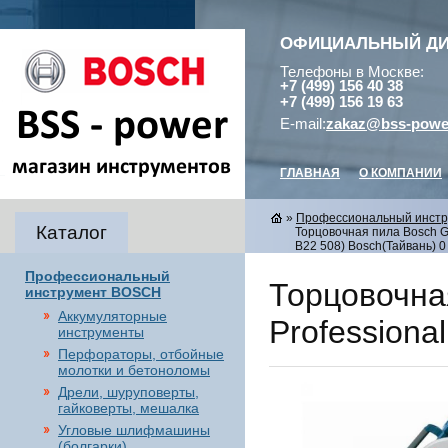
ОФИЦИАЛЬНЫЙ Д
Телефоны в Москве:
+7 (499) 156 40 38
+7 (499) 156 19 63
E-mail:
zakaz@bss-powe
ГЛАВНАЯ
О КОМПАНИИ
»
Профессиональный инст
Каталог
Торцовочная пила Bosch G
B22 508) Bosch(Тайвань) 0
Профессиональный
Торцовочна
инструмент BOSCH
Аккумуляторные
Professiona
инструменты
Перфораторы, отбойные
молотки и бетоноломы
Дрели, шуруповерты,
гайковерты, мешалка
Угловые шлифмашины
(болгарки),