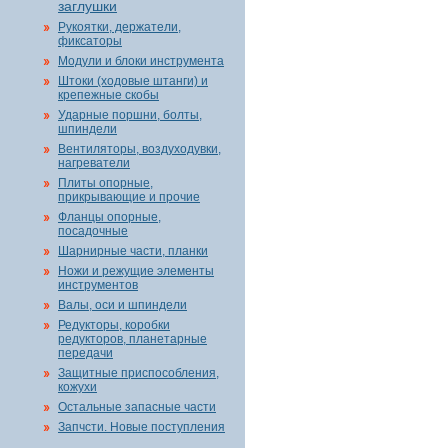
заглушки
Рукоятки, держатели,
фиксаторы
Модули и блоки инструмента
Штоки (ходовые штанги) и
крепежные скобы
Ударные поршни, болты,
шпиндели
Вентиляторы, воздуходувки,
нагреватели
Плиты опорные,
прикрывающие и прочие
Фланцы опорные,
посадочные
Шарнирные части, планки
Ножи и режущие элементы
инструментов
Валы, оси и шпиндели
Редукторы, коробки
редукторов, планетарные
передачи
Защитные приспособления,
кожухи
Остальные запасные части
Запчсти. Новые поступления