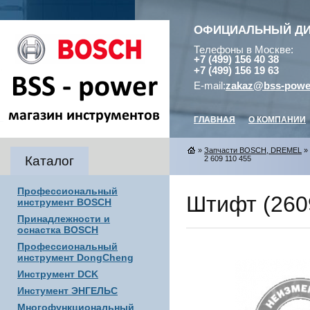
ОФИЦИАЛЬНЫЙ Д
Телефоны в Москве:
+7 (499) 156 40 38
+7 (499) 156 19 63
E-mail:
zakaz@bss-powe
ГЛАВНАЯ
О КОМПАНИИ
»
Запчасти BOSCH, DREMEL
»
Каталог
2 609 110 455
Профессиональный
Штифт (2609
инструмент BOSCH
Принадлежности и
оснастка BOSCH
Профессиональный
инструмент DongCheng
Инструмент DCK
Инстумент ЭНГЕЛЬС
Многофункциональный