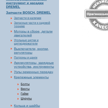
инструмент и насадки
DREMEL
Запчасти BOSCH, DREMEL
Запчасти в наличии
Запасные части к садовой
технике
Моторы в сборе, детали
двигателей
Угольные щетки и
щеткодержатели
Выключатели, кнопки,
регуляторы
Патроны и цанги
Аккумуляторы, зарядные
устройства, инструменты
Узлы ременных передач
Крепежные элементы
Болты
Винты
Гайки
Шурупы
Кольца и шайбы