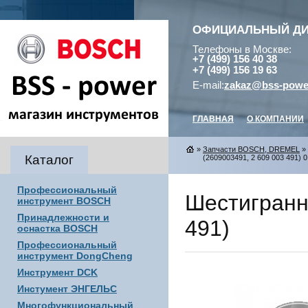
ОФИЦИАЛЬНЫЙ Д
Телефоны в Москве:
+7 (499) 156 40 38
+7 (499) 156 19 63
E-mail:
zakaz@bss-powe
ГЛАВНАЯ
О КОМПАНИИ
»
Запчасти BOSCH, DREMEL
»
Каталог
(2609003491, 2 609 003 491) 0
Профессиональный
Шестигранна
инструмент BOSCH
Принадлежности и
491)
оснастка BOSCH
Профессиональный
инструмент DongCheng
Инструмент DCK
Инстумент ЭНГЕЛЬС
Многофункциональный