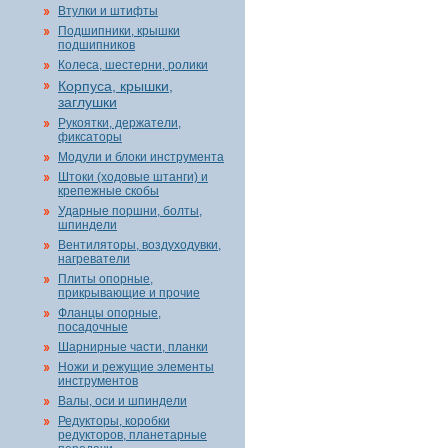
Втулки и штифты
Подшипники, крышки
подшипников
Колеса, шестерни, ролики
Корпуса, крышки,
заглушки
Рукоятки, держатели,
фиксаторы
Модули и блоки инструмента
Штоки (ходовые штанги) и
крепежные скобы
Ударные поршни, болты,
шпиндели
Вентиляторы, воздуходувки,
нагреватели
Плиты опорные,
прикрывающие и прочие
Фланцы опорные,
посадочные
Шарнирные части, планки
Ножи и режущие элементы
инструментов
Валы, оси и шпиндели
Редукторы, коробки
редукторов, планетарные