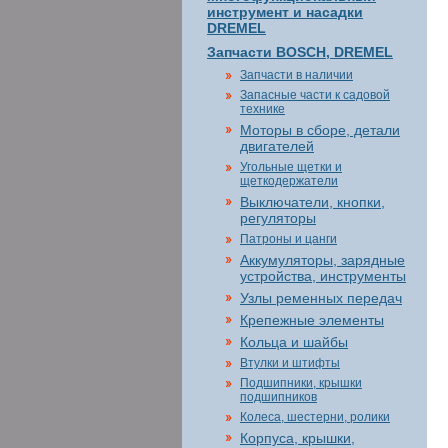
инструмент и насадки
DREMEL
Запчасти BOSCH, DREMEL
Запчасти в наличии
Запасные части к садовой
технике
Моторы в сборе, детали
двигателей
Угольные щетки и
щеткодержатели
Выключатели, кнопки,
регуляторы
Патроны и цанги
Аккумуляторы, зарядные
устройства, инструменты
Узлы ременных передач
Крепежные элементы
Кольца и шайбы
Втулки и штифты
Подшипники, крышки
подшипников
Колеса, шестерни, ролики
Корпуса, крышки,