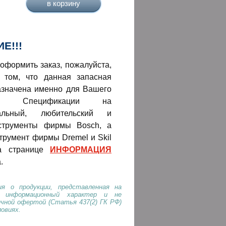
Е!!!
оформить заказ, пожалуйста,
 том, что данная запасная
азначена именно для Вашего
нта! Спецификации на
нальный, любительский и
струменты фирмы Bosch, а
трумент фирмы Dremel и Skil
а странице
ИНФОРМАЦИЯ
.
я о продукции, представленная на
т информационный характер и не
ичной офертой (Статья 437(2) ГК РФ)
ловиях.