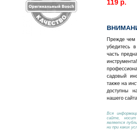
119 р.
ВНИМАНИ
Прежде чем 
убедитесь в
часть предн
инструме
профессио
садовый ин
также на инс
доступны н
нашего сайта
Вся информаци
сайте, носи
является публ
ни при каких ус