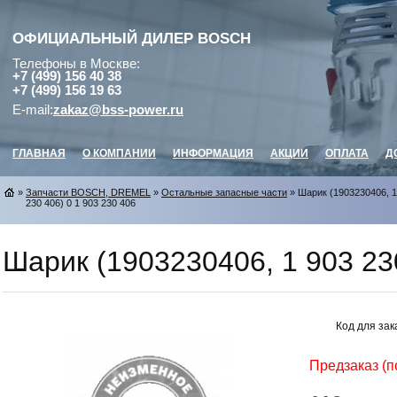
ОФИЦИАЛЬНЫЙ ДИЛЕР
BOSCH
Телефоны в Москве:
+7 (499) 156 40 38
+7 (499) 156 19 63
E-mail:
zakaz@bss-power.ru
ГЛАВНАЯ
О КОМПАНИИ
ИНФОРМАЦИЯ
АКЦИИ
ОПЛАТА
Д
»
Запчасти BOSCH, DREMEL
»
Остальные запасные части
» Шарик (1903230406, 1
230 406) 0 1 903 230 406
Шарик (1903230406, 1 903 23
Код для зак
Предзаказ (п