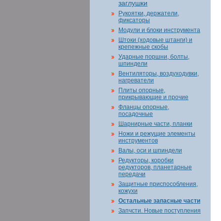
заглушки
Рукоятки, держатели,
фиксаторы
Модули и блоки инструмента
Штоки (ходовые штанги) и
крепежные скобы
Ударные поршни, болты,
шпиндели
Вентиляторы, воздуходувки,
нагреватели
Плиты опорные,
прикрывающие и прочие
Фланцы опорные,
посадочные
Шарнирные части, планки
Ножи и режущие элементы
инструментов
Валы, оси и шпиндели
Редукторы, коробки
редукторов, планетарные
передачи
Защитные приспособления,
кожухи
Остальные запасные части
Запчсти. Новые поступления