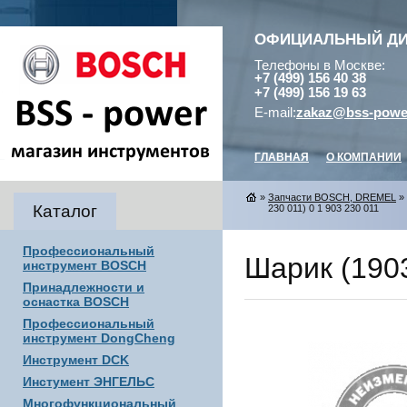
ОФИЦИАЛЬНЫЙ Д
Телефоны в Москве:
+7 (499) 156 40 38
+7 (499) 156 19 63
E-mail:
zakaz@bss-powe
ГЛАВНАЯ
О КОМПАНИИ
»
Запчасти BOSCH, DREMEL
»
Каталог
230 011) 0 1 903 230 011
Профессиональный
Шарик (1903
инструмент BOSCH
Принадлежности и
оснастка BOSCH
Профессиональный
инструмент DongCheng
Инструмент DCK
Инстумент ЭНГЕЛЬС
Многофункциональный