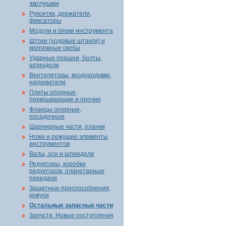
заглушки
Рукоятки, держатели,
фиксаторы
Модули и блоки инструмента
Штоки (ходовые штанги) и
крепежные скобы
Ударные поршни, болты,
шпиндели
Вентиляторы, воздуходувки,
нагреватели
Плиты опорные,
прикрывающие и прочие
Фланцы опорные,
посадочные
Шарнирные части, планки
Ножи и режущие элементы
инструментов
Валы, оси и шпиндели
Редукторы, коробки
редукторов, планетарные
передачи
Защитные приспособления,
кожухи
Остальные запасные части
Запчсти. Новые поступления