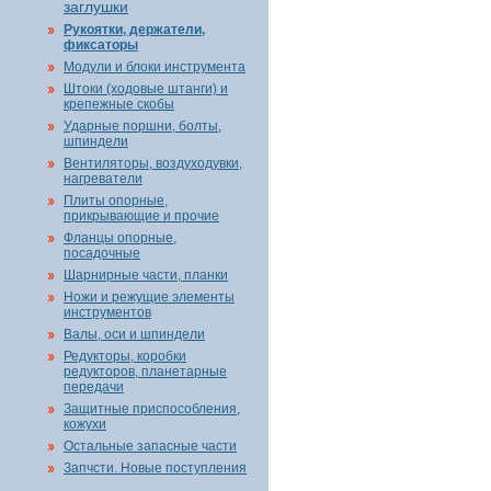
заглушки
Рукоятки, держатели,
фиксаторы
Модули и блоки инструмента
Штоки (ходовые штанги) и
крепежные скобы
Ударные поршни, болты,
шпиндели
Вентиляторы, воздуходувки,
нагреватели
Плиты опорные,
прикрывающие и прочие
Фланцы опорные,
посадочные
Шарнирные части, планки
Ножи и режущие элементы
инструментов
Валы, оси и шпиндели
Редукторы, коробки
редукторов, планетарные
передачи
Защитные приспособления,
кожухи
Остальные запасные части
Запчсти. Новые поступления