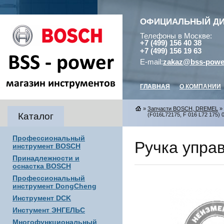
ОФИЦИАЛЬНЫЙ Д
Телефоны в Москве:
+7 (499) 156 40 38
+7 (499) 156 19 63
E-mail:
zakaz@bss-powe
ГЛАВНАЯ
О КОМПАНИИ
»
Запчасти BOSCH, DREMEL
»
Каталог
(F016L72175, F 016 L72 175) 
Профессиональный
Ручка управ
инструмент BOSCH
Принадлежности и
оснастка BOSCH
Профессиональный
инструмент DongCheng
Инструмент DCK
Инстумент ЭНГЕЛЬС
Многофункциональный