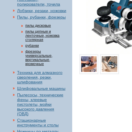
полирователи, точила
Лобзики, резаки, ножовки
Пилы, рубанки, фрезеры
пилы дисковые
пилы цепные и
ленточные, ножовка
столярная
рубанки
фрезеры
универсальные,
вертикальные,
кромочные
Техника для алмазного
сверления, резки,
шлифования
Шлифовальные машины
Пылесосы, технические
фены, клеевые
пистолеты, мойки
высокого давления
(ОВД)
Стационарные
инструменты и столы
Ножницы по металлу