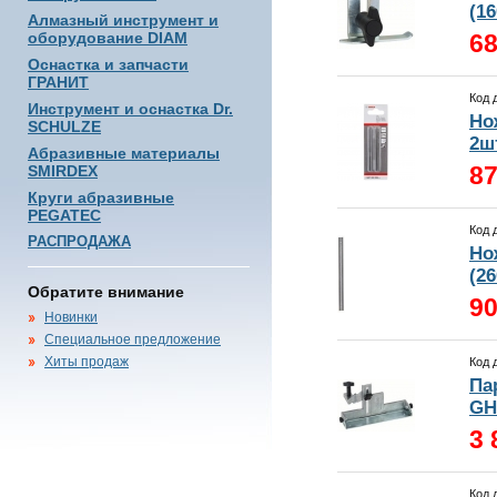
(16
Алмазный инструмент и
оборудование DIAM
68
Оснастка и запчасти
ГРАНИТ
Код 
Инструмент и оснастка Dr.
Но
SCHULZE
2шт
Абразивные материалы
87
SMIRDEX
Круги абразивные
PEGATEC
Код 
РАСПРОДАЖА
Hо
(26
Обратите внимание
90
Новинки
Специальное предложение
Хиты продаж
Код 
Па
GH
3 
Код 