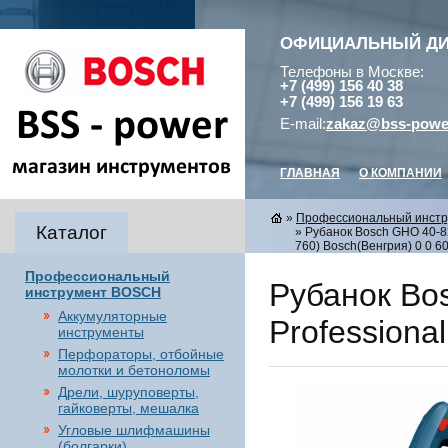
ОФИЦИАЛЬНЫЙ Д
Телефоны в Москве:
+7 (499) 156 40 38
+7 (499) 156 19 63
E-mail:
zakaz@bss-powe
ГЛАВНАЯ
О КОМПАНИИ
»
Профессиональный инст
Каталог
» Рубанок Bosch GHO 40-82
760) Bosch(Венгрия) 0 0 6
Профессиональный
Рубанок Bo
инструмент BOSCH
Аккумуляторные
Professiona
инструменты
Перфораторы, отбойные
молотки и бетоноломы
Дрели, шуруповерты,
гайковерты, мешалка
Угловые шлифмашины
(болгарки),