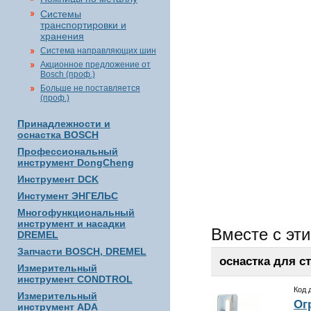
Системы
транспортировки и
хранения
Система направляющих шин
Акционное предложение от
Bosch (проф.)
Больше не поставляется
(проф.)
Принадлежности и
оснастка BOSCH
Профессиональный
инструмент DongCheng
Инструмент DCK
Инстумент ЭНГЕЛЬС
Многофункциональный
инструмент и насадки
Вместе с эт
DREMEL
Запчасти BOSCH, DREMEL
оснастка для с
Измерительный
инструмент CONDTROL
Код 
Измерительный
Ог
инструмент ADA