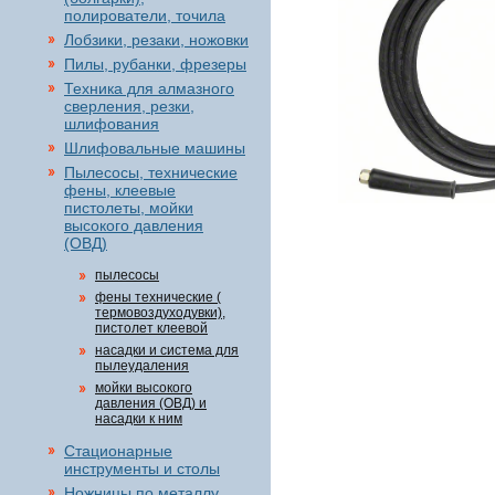
полирователи, точила
Лобзики, резаки, ножовки
Пилы, рубанки, фрезеры
Техника для алмазного
сверления, резки,
шлифования
Шлифовальные машины
Пылесосы, технические
фены, клеевые
пистолеты, мойки
высокого давления
(ОВД)
пылесосы
фены технические (
термовоздуходувки),
пистолет клеевой
насадки и система для
пылеудаления
мойки высокого
давления (ОВД) и
насадки к ним
Стационарные
инструменты и столы
Ножницы по металлу