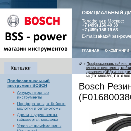
ОФИЦИАЛЬНЫЙ Д
Телефоны в Москве:
+7 (499) 156 40 38
+7 (499) 156 19 63
E-mail:
zakaz@bss-powe
ГЛАВНАЯ
О КОМПАНИИ
»
Профессиональный инст
Каталог
клеевые пистолеты, мойки
давления (ОВД) и насадки 
м) (F016800380, F 016 800
Профессиональный
Bosch Рези
инструмент BOSCH
Аккумуляторные
(F016800380
инструменты
Перфораторы, отбойные
молотки и бетоноломы
Дрели, шуруповерты,
гайковерты, мешалка
Угловые шлифмашины
(болгарки),