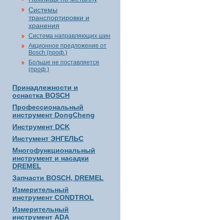
Системы
транспортировки и
хранения
Система направляющих шин
Акционное предложение от
Bosch (проф.)
Больше не поставляется
(проф.)
Принадлежности и
оснастка BOSCH
Профессиональный
инструмент DongCheng
Инструмент DCK
Инстумент ЭНГЕЛЬС
Многофункциональный
инструмент и насадки
DREMEL
Запчасти BOSCH, DREMEL
Измерительный
инструмент CONDTROL
Измерительный
инструмент ADA