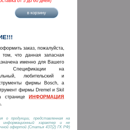
оставка от 5 до 60 дней)
Е!!!
оформить заказ, пожалуйста,
 том, что данная запасная
азначена именно для Вашего
нта! Спецификации на
нальный, любительский и
струменты фирмы Bosch, а
трумент фирмы Dremel и Skil
а странице
ИНФОРМАЦИЯ
.
я о продукции, представленная на
т информационный характер и не
ичной офертой (Статья 437(2) ГК РФ)