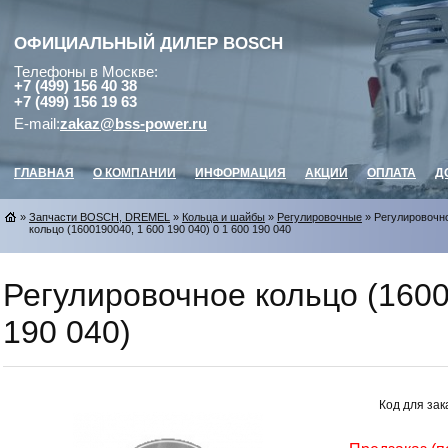
ОФИЦИАЛЬНЫЙ ДИЛЕР
BOSCH
Телефоны в Москве:
+7 (499) 156 40 38
+7 (499) 156 19 63
E-mail:
zakaz@bss-power.ru
ГЛАВНАЯ
О КОМПАНИИ
ИНФОРМАЦИЯ
АКЦИИ
ОПЛАТА
Д
»
Запчасти BOSCH, DREMEL
»
Кольца и шайбы
»
Регулировочные
» Регулировочн
кольцо (1600190040, 1 600 190 040) 0 1 600 190 040
Регулировочное кольцо (1600
190 040)
Код для зак