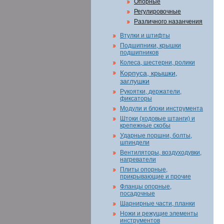
Опорные
Регулировочные
Различного назанчения
Втулки и штифты
Подшипники, крышки
подшипников
Колеса, шестерни, ролики
Корпуса, крышки,
заглушки
Рукоятки, держатели,
фиксаторы
Модули и блоки инструмента
Штоки (ходовые штанги) и
крепежные скобы
Ударные поршни, болты,
шпиндели
Вентиляторы, воздуходувки,
нагреватели
Плиты опорные,
прикрывающие и прочие
Фланцы опорные,
посадочные
Шарнирные части, планки
Ножи и режущие элементы
инструментов