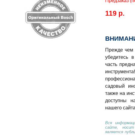
Предзаказ (п
119 р.
ВНИМАНИ
Прежде чем 
убедитесь в
часть предн
инструме
профессио
садовый ин
также на инс
доступны н
нашего сайта
Вся информаци
сайте, носи
является публ