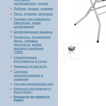
полирователи, точила
Лобзики, резаки, ножовки
Пилы, рубанки, фрезеры
Техника для алмазного
сверления, резки,
шлифования
Шлифовальные машины
Пылесосы, технические
фены, клеевые
пистолеты, мойки
высокого давления
(ОВД)
Стационарные
инструменты и столы
Ножницы по металлу
Системы
транспортировки и
хранения
Система направляющих шин
Акционное предложение от
Bosch (проф.)
Больше не поставляется
(проф.)