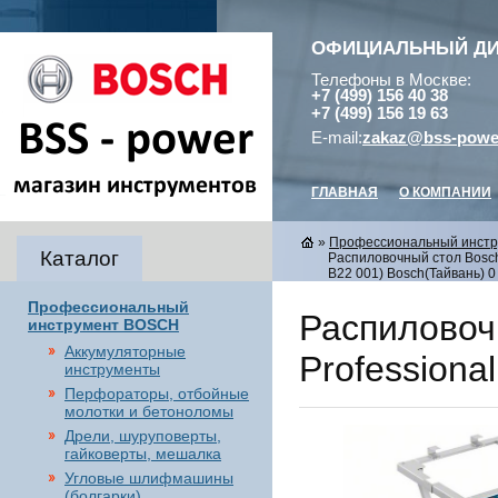
ОФИЦИАЛЬНЫЙ Д
Телефоны в Москве:
+7 (499) 156 40 38
+7 (499) 156 19 63
E-mail:
zakaz@bss-powe
ГЛАВНАЯ
О КОМПАНИИ
»
Профессиональный инст
Каталог
Распиловочный стол Bosch 
B22 001) Bosch(Тайвань) 0
Профессиональный
Распиловоч
инструмент BOSCH
Аккумуляторные
Professiona
инструменты
Перфораторы, отбойные
молотки и бетоноломы
Дрели, шуруповерты,
гайковерты, мешалка
Угловые шлифмашины
(болгарки),