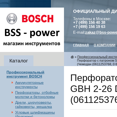
ОФИЦИАЛЬНЫЙ Д
Телефоны в Москве:
+7 (499) 156 40 38
+7 (499) 156 19 63
E-mail:
zakaz@bss-powe
ГЛАВНАЯ
О КОМПАНИИ
»
Профессиональный инст
Каталог
Перфоратор с патроном SD
(Чемодан (0611253768, 0 6
Профессиональный
Перфорато
инструмент BOSCH
Аккумуляторные
GBH 2-26 
инструменты
Перфораторы, отбойные
(061125376
молотки и бетоноломы
Дрели, шуруповерты,
гайковерты, мешалка
Угловые шлифмашины
(болгарки),