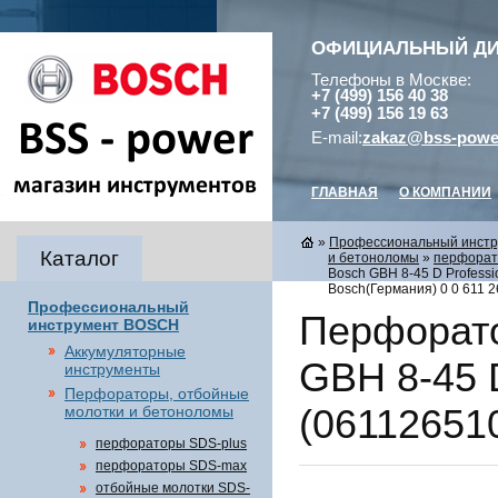
ОФИЦИАЛЬНЫЙ Д
Телефоны в Москве:
+7 (499) 156 40 38
+7 (499) 156 19 63
E-mail:
zakaz@bss-powe
ГЛАВНАЯ
О КОМПАНИИ
»
Профессиональный инст
Каталог
и бетоноломы
»
перфорат
Bosch GBH 8-45 D Professi
Bosch(Германия) 0 0 611 2
Профессиональный
Перфорато
инструмент BOSCH
Аккумуляторные
GBH 8-45 D
инструменты
Перфораторы, отбойные
(061126510
молотки и бетоноломы
перфораторы SDS-plus
перфораторы SDS-max
отбойные молотки SDS-