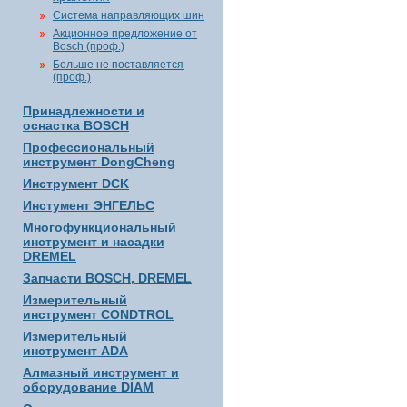
Система направляющих шин
Акционное предложение от
Bosch (проф.)
Больше не поставляется
(проф.)
Принадлежности и
оснастка BOSCH
Профессиональный
инструмент DongCheng
Инструмент DCK
Инстумент ЭНГЕЛЬС
Многофункциональный
инструмент и насадки
DREMEL
Запчасти BOSCH, DREMEL
Измерительный
инструмент CONDTROL
Измерительный
инструмент ADA
Алмазный инструмент и
оборудование DIAM