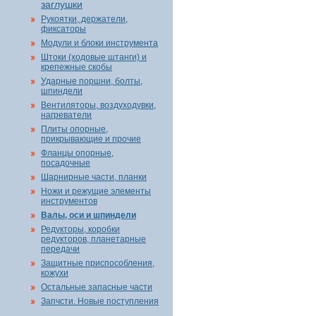
заглушки
Рукоятки, держатели,
фиксаторы
Модули и блоки инструмента
Штоки (ходовые штанги) и
крепежные скобы
Ударные поршни, болты,
шпиндели
Вентиляторы, воздуходувки,
нагреватели
Плиты опорные,
прикрывающие и прочие
Фланцы опорные,
посадочные
Шарнирные части, планки
Ножи и режущие элементы
инструментов
Валы, оси и шпиндели
Редукторы, коробки
редукторов, планетарные
передачи
Защитные приспособления,
кожухи
Остальные запасные части
Запчсти. Новые поступления