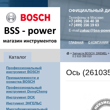
ОФИЦИАЛЬНЫЙ Д
Телефоны в Москве:
+7 (499) 156 40 38
+7 (499) 156 19 63
E-mail:
zakaz@bss-powe
ГЛАВНАЯ
О КОМПАНИИ
»
Запчасти BOSCH, DREMEL
»
Каталог
0 2 610 358 010
Профессиональный
Ось (261035
инструмент BOSCH
Принадлежности и
оснастка BOSCH
Профессиональный
инструмент DongCheng
Инструмент DCK
Инстумент ЭНГЕЛЬС
Многофункциональный