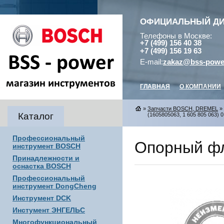
ОФИЦИАЛЬНЫЙ Д
Телефоны в Москве:
+7 (499) 156 40 38
+7 (499) 156 19 63
E-mail:
zakaz@bss-powe
ГЛАВНАЯ
О КОМПАНИИ
»
Запчасти BOSCH, DREMEL
»
Каталог
(1605805063, 1 605 805 063) 0
Профессиональный
Опорный фл
инструмент BOSCH
Принадлежности и
оснастка BOSCH
Профессиональный
инструмент DongCheng
Инструмент DCK
Инстумент ЭНГЕЛЬС
Многофункциональный