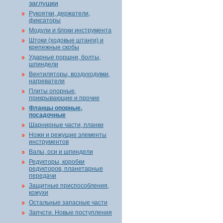
заглушки
Рукоятки, держатели,
фиксаторы
Модули и блоки инструмента
Штоки (ходовые штанги) и
крепежные скобы
Ударные поршни, болты,
шпиндели
Вентиляторы, воздуходувки,
нагреватели
Плиты опорные,
прикрывающие и прочие
Фланцы опорные,
посадочные
Шарнирные части, планки
Ножи и режущие элементы
инструментов
Валы, оси и шпиндели
Редукторы, коробки
редукторов, планетарные
передачи
Защитные приспособления,
кожухи
Остальные запасные части
Запчсти. Новые поступления