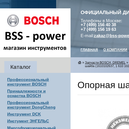
ОФИЦИАЛЬНЫЙ Д
Телефоны в Москве:
+7 (499) 156 40 38
+7 (499) 156 19 63
E-mail:
zakaz@bss-powe
ГЛАВНАЯ
О КОМПАНИИ
»
Запчасти BOSCH, DREMEL
»
Каталог
шайба (1610102637, 1 610 102
Профессиональный
Опорная ша
инструмент BOSCH
Принадлежности и
оснастка BOSCH
Профессиональный
инструмент DongCheng
Инструмент DCK
Инстумент ЭНГЕЛЬС
Многофункциональный