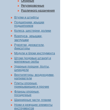
Опорные
Регулировочные
Различного назанчения
Втулки и штифты
Подшипники, крышки
подшипников
Колеса, шестерни, ролики
Корпуса, крышки,
заглушки
Рукоятки, держатели,
фиксаторы
Модули и блоки инструмента
Штоки (ходовые штанги) и
крепежные скобы
Ударные поршни, болты,
шпиндели
Вентиляторы, воздуходувки,
нагреватели
Плиты опорные,
прикрывающие и прочие
Фланцы опорные,
посадочные
Шарнирные части, планки
Ножи и режущие элементы
инструментов