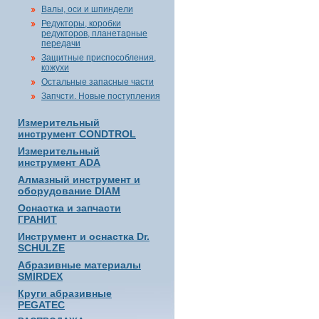
Валы, оси и шпиндели
Редукторы, коробки
редукторов, планетарные
передачи
Защитные приспособления,
кожухи
Остальные запасные части
Запчсти. Новые поступления
Измерительный
инструмент CONDTROL
Измерительный
инструмент ADA
Алмазный инструмент и
оборудование DIAM
Оснастка и запчасти
ГРАНИТ
Инструмент и оснастка Dr.
SCHULZE
Абразивные материалы
SMIRDEX
Круги абразивные
PEGATEC