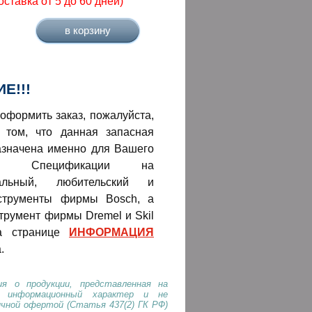
оставка от 5 до 60 дней)
Е!!!
оформить заказ, пожалуйста,
 том, что данная запасная
азначена именно для Вашего
нта! Спецификации на
нальный, любительский и
струменты фирмы Bosch, а
трумент фирмы Dremel и Skil
а странице
ИНФОРМАЦИЯ
.
я о продукции, представленная на
т информационный характер и не
ичной офертой (Статья 437(2) ГК РФ)