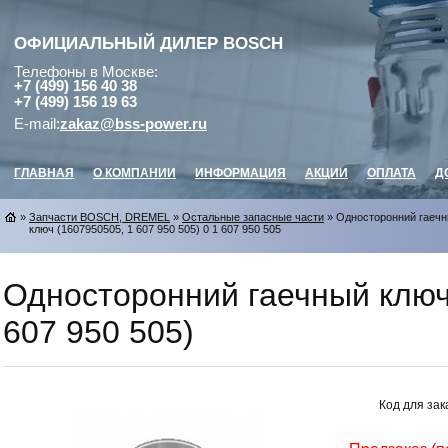
ОФИЦИАЛЬНЫЙ ДИЛЕР
BOSCH
Телефоны в Москве:
+7 (499) 156 40 38
+7 (499) 156 19 63
E-mail:
zakaz@bss-power.ru
ГЛАВНАЯ
О КОМПАНИИ
ИНФОРМАЦИЯ
АКЦИИ
ОПЛАТА
Д
»
Запчасти BOSCH, DREMEL
»
Остальные запасные части
» Односторонний гаеч
ключ (1607950505, 1 607 950 505) 0 1 607 950 505
Односторонний гаечный ключ
607 950 505)
Код для зак