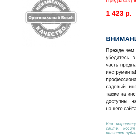
Предзаказ (п
1 423 р.
ВНИМАНИ
Прежде чем 
убедитесь в
часть предн
инструме
профессио
садовый ин
также на инс
доступны н
нашего сайта
Вся информаци
сайте, носи
является публ