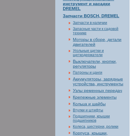
инструмент и насадки
DREMEL
Запчасти BOSCH, DREMEL
Запчасти в наличии
Запасные части к садовой
технике
Моторы в сборе, детали
двигателей
Угольные щетки и
щеткодержатели
Выключатели, кнопки,
регуляторы
Патроны и цанги
Аккумуляторы, зарядные
устройства, инструменты
Узлы ременных передач
Крепежные элементы
Кольца и шайбы
Втулки и штифты
Подшипники, крышки
подшипников
Колеса, шестерни, ролики
Корпуса, крышки,