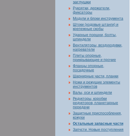
заглушки
Рукоятки, держатели,
фиксаторы
Модули и блоки инструмента
Штоки (ходовые штанги) и
крепежные скобы
Ударные поршни, болты,
шпиндели
Вентиляторы, воздуходувки,
нагреватели
Плиты опорные,
прикрывающие и прочие
Фланцы опорные,
посадочные
Шарнирные части, планки
Ножи и режущие элементы
инструментов
Валы, оси и шпиндели
Редукторы, коробки
редукторов, планетарные
передачи
Защитные приспособления,
кожухи
Остальные запасные части
Запчсти. Новые поступления