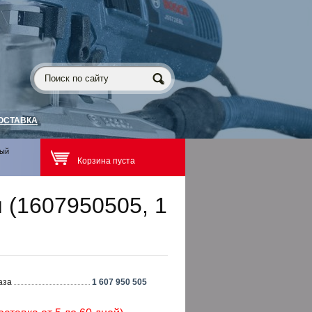
ОСТАВКА
ный
Корзина пуста
 (1607950505, 1
аза
1 607 950 505