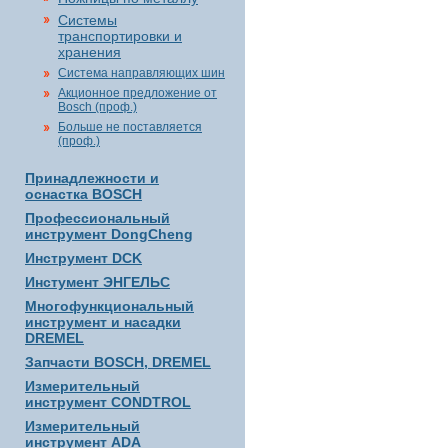
Системы
транспортировки и
хранения
Система направляющих шин
Акционное предложение от
Bosch (проф.)
Больше не поставляется
(проф.)
Принадлежности и
оснастка BOSCH
Профессиональный
инструмент DongCheng
Инструмент DCK
Инстумент ЭНГЕЛЬС
Многофункциональный
инструмент и насадки
DREMEL
Запчасти BOSCH, DREMEL
Измерительный
инструмент CONDTROL
Измерительный
инструмент ADA