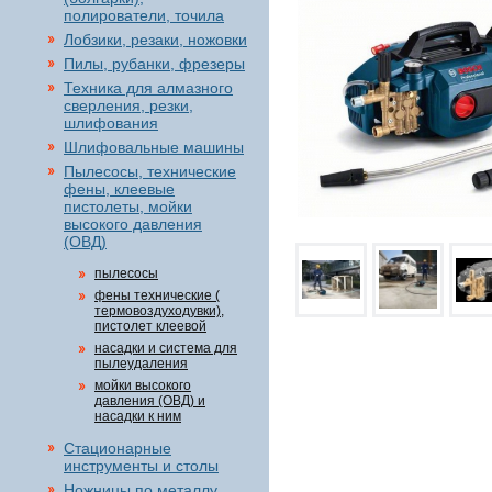
полирователи, точила
Лобзики, резаки, ножовки
Пилы, рубанки, фрезеры
Техника для алмазного
сверления, резки,
шлифования
Шлифовальные машины
Пылесосы, технические
фены, клеевые
пистолеты, мойки
высокого давления
(ОВД)
пылесосы
фены технические (
термовоздуходувки),
пистолет клеевой
насадки и система для
пылеудаления
мойки высокого
давления (ОВД) и
насадки к ним
Стационарные
инструменты и столы
Ножницы по металлу