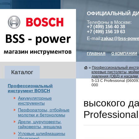
ОФИЦИАЛЬНЫЙ Д
Телефоны в Москве:
+7 (499) 156 40 38
+7 (499) 156 19 63
E-mail:
zakaz@bss-powe
ГЛАВНАЯ
О КОМПАНИИ
»
Профессиональный инст
Каталог
клеевые пистолеты, мойки
давления (ОВД) и насадки 
5-13 C Professional (0600
000
Профессиональный
инструмент BOSCH
Аккумуляторные
высокого д
инструменты
Перфораторы, отбойные
Professiona
молотки и бетоноломы
Дрели, шуруповерты,
гайковерты, мешалка
Угловые шлифмашины
(болгарки),