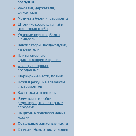
заглушки
Рукоятки, держатели,
фиксаторы
Модули и блоки инструмента
Штоки (ходовые штанги) и
крепежные скобы
Ударные поршни, болты,
шпиндели
Вентиляторы, воздуходувки,
нагреватели
Плиты опорные,
прикрывающие и прочие
Фланцы опорные,
посадочные
Шарнирные части, планки
Ножи и режущие элементы
инструментов
Валы, оси и шпиндели
Редукторы, коробки
редукторов, планетарные
передачи
Защитные приспособления,
кожухи
Остальные запасные части
Запчсти. Новые поступления