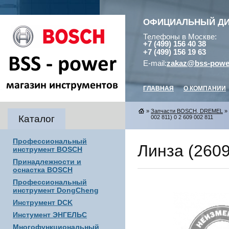
ОФИЦИАЛЬНЫЙ Д
Телефоны в Москве:
+7 (499) 156 40 38
+7 (499) 156 19 63
E-mail:
zakaz@bss-powe
ГЛАВНАЯ
О КОМПАНИИ
»
Запчасти BOSCH, DREMEL
»
Каталог
002 811) 0 2 609 002 811
Профессиональный
Линза (2609
инструмент BOSCH
Принадлежности и
оснастка BOSCH
Профессиональный
инструмент DongCheng
Инструмент DCK
Инстумент ЭНГЕЛЬС
Многофункциональный