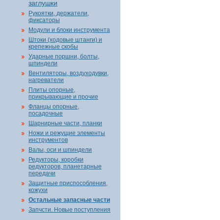
заглушки
Рукоятки, держатели,
фиксаторы
Модули и блоки инструмента
Штоки (ходовые штанги) и
крепежные скобы
Ударные поршни, болты,
шпиндели
Вентиляторы, воздуходувки,
нагреватели
Плиты опорные,
прикрывающие и прочие
Фланцы опорные,
посадочные
Шарнирные части, планки
Ножи и режущие элементы
инструментов
Валы, оси и шпиндели
Редукторы, коробки
редукторов, планетарные
передачи
Защитные приспособления,
кожухи
Остальные запасные части
Запчсти. Новые поступления