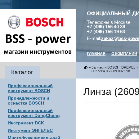
ОФИЦИАЛЬНЫЙ Д
Телефоны в Москве:
+7 (499) 156 40 38
+7 (499) 156 19 63
E-mail:
zakaz@bss-powe
ГЛАВНАЯ
О КОМПАНИИ
»
Запчасти BOSCH, DREMEL
»
Каталог
002 598) 0 2 609 002 598
Профессиональный
Линза (2609
инструмент BOSCH
Принадлежности и
оснастка BOSCH
Профессиональный
инструмент DongCheng
Инструмент DCK
Инстумент ЭНГЕЛЬС
Многофункциональный