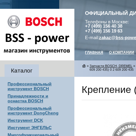
ОФИЦИАЛЬНЫЙ Д
Телефоны в Москве:
+7 (499) 156 40 38
+7 (499) 156 19 63
E-mail:
zakaz@bss-powe
ГЛАВНАЯ
О КОМПАНИИ
»
Запчасти BOSCH, DREMEL
»
Каталог
609 200 435) 0 2 609 200 435
Профессиональный
Крепление (
инструмент BOSCH
Принадлежности и
оснастка BOSCH
Профессиональный
инструмент DongCheng
Инструмент DCK
Инстумент ЭНГЕЛЬС
Многофункциональный