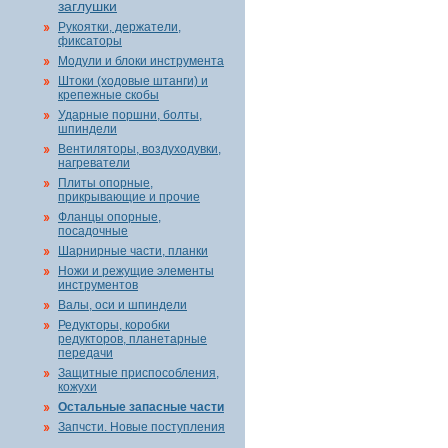
заглушки
Рукоятки, держатели,
фиксаторы
Модули и блоки инструмента
Штоки (ходовые штанги) и
крепежные скобы
Ударные поршни, болты,
шпиндели
Вентиляторы, воздуходувки,
нагреватели
Плиты опорные,
прикрывающие и прочие
Фланцы опорные,
посадочные
Шарнирные части, планки
Ножи и режущие элементы
инструментов
Валы, оси и шпиндели
Редукторы, коробки
редукторов, планетарные
передачи
Защитные приспособления,
кожухи
Остальные запасные части
Запчсти. Новые поступления