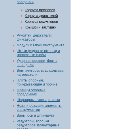
заглушки
Корпуса приборов
Корпуса двигателей
Корпуса редукторов
Крышки и заглушки
Рукоятки, держатели,
фиксаторы
Модули и блоки инструмента
Штоки (ходовые штанги) и
крепежные скобы
Ударные поршни, болты,
шпиндели
Вентиляторы, воздуходувки,
нагреватели
Плиты опорные,
прикрывающие и прочие
Фланцы опорные,
посадочные
Шарнирные части, планки
Ножи и режущие элементы
инструментов
Валы, оси и шпиндели
Редукторы, коробки
редукторов, планетарные