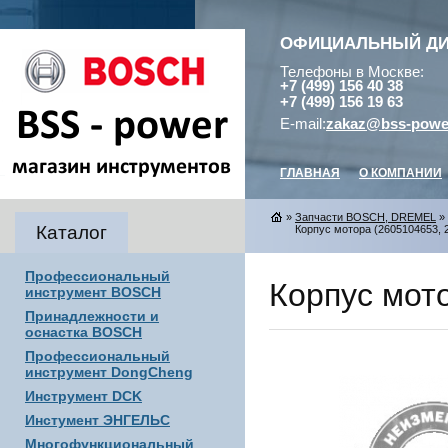
ОФИЦИАЛЬНЫЙ Д
Телефоны в Москве:
+7 (499) 156 40 38
+7 (499) 156 19 63
E-mail:
zakaz@bss-powe
ГЛАВНАЯ
О КОМПАНИИ
»
Запчасти BOSCH, DREMEL
»
Каталог
Корпус мотора (2605104653, 2
Профессиональный
Корпус мото
инструмент BOSCH
Принадлежности и
оснастка BOSCH
Профессиональный
инструмент DongCheng
Инструмент DCK
Инстумент ЭНГЕЛЬС
Многофункциональный