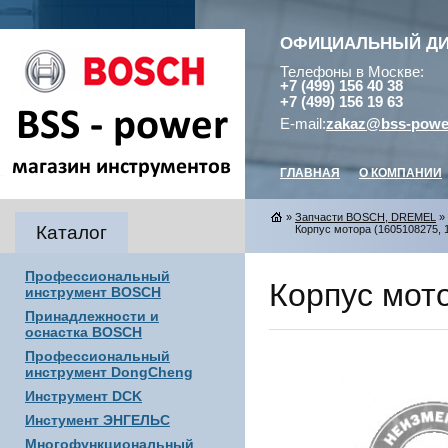
ОФИЦИАЛЬНЫЙ Д
Телефоны в Москве:
+7 (499) 156 40 38
+7 (499) 156 19 63
E-mail:
zakaz@bss-powe
ГЛАВНАЯ
О КОМПАНИИ
»
Запчасти BOSCH, DREMEL
»
Каталог
Корпус мотора (1605108275, 1
Профессиональный
Корпус мото
инструмент BOSCH
Принадлежности и
оснастка BOSCH
Профессиональный
инструмент DongCheng
Инструмент DCK
Инстумент ЭНГЕЛЬС
Многофункциональный