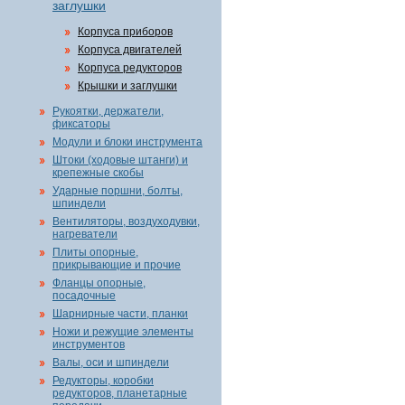
заглушки
Корпуса приборов
Корпуса двигателей
Корпуса редукторов
Крышки и заглушки
Рукоятки, держатели,
фиксаторы
Модули и блоки инструмента
Штоки (ходовые штанги) и
крепежные скобы
Ударные поршни, болты,
шпиндели
Вентиляторы, воздуходувки,
нагреватели
Плиты опорные,
прикрывающие и прочие
Фланцы опорные,
посадочные
Шарнирные части, планки
Ножи и режущие элементы
инструментов
Валы, оси и шпиндели
Редукторы, коробки
редукторов, планетарные