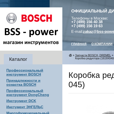
ОФИЦИАЛЬНЫЙ Д
Телефоны в Москве:
+7 (499) 156 40 38
+7 (499) 156 19 63
E-mail:
zakaz@bss-powe
ГЛАВНАЯ
О КОМПАНИИ
»
Запчасти BOSCH, DREMEL
»
Каталог
Коробка редуктора (1619X0404
Профессиональный
Коробка ре
инструмент BOSCH
Принадлежности и
045)
оснастка BOSCH
Профессиональный
инструмент DongCheng
Инструмент DCK
Инстумент ЭНГЕЛЬС
Многофункциональный