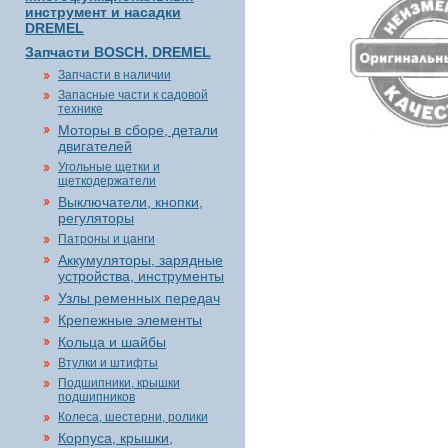
инструмент и насадки
DREMEL
Запчасти BOSCH, DREMEL
Запчасти в наличии
Запасные части к садовой
технике
Моторы в сборе, детали
двигателей
Угольные щетки и
щеткодержатели
Выключатели, кнопки,
регуляторы
Патроны и цанги
Аккумуляторы, зарядные
устройства, инструменты
Узлы ременных передач
Крепежные элементы
Кольца и шайбы
Втулки и штифты
Подшипники, крышки
подшипников
Колеса, шестерни, ролики
Корпуса, крышки,