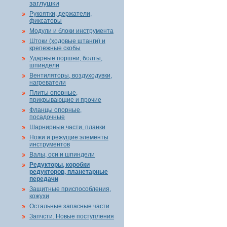
заглушки
Рукоятки, держатели,
фиксаторы
Модули и блоки инструмента
Штоки (ходовые штанги) и
крепежные скобы
Ударные поршни, болты,
шпиндели
Вентиляторы, воздуходувки,
нагреватели
Плиты опорные,
прикрывающие и прочие
Фланцы опорные,
посадочные
Шарнирные части, планки
Ножи и режущие элементы
инструментов
Валы, оси и шпиндели
Редукторы, коробки
редукторов, планетарные
передачи
Защитные приспособления,
кожухи
Остальные запасные части
Запчсти. Новые поступления