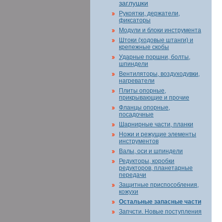
заглушки
Рукоятки, держатели,
фиксаторы
Модули и блоки инструмента
Штоки (ходовые штанги) и
крепежные скобы
Ударные поршни, болты,
шпиндели
Вентиляторы, воздуходувки,
нагреватели
Плиты опорные,
прикрывающие и прочие
Фланцы опорные,
посадочные
Шарнирные части, планки
Ножи и режущие элементы
инструментов
Валы, оси и шпиндели
Редукторы, коробки
редукторов, планетарные
передачи
Защитные приспособления,
кожухи
Остальные запасные части
Запчсти. Новые поступления