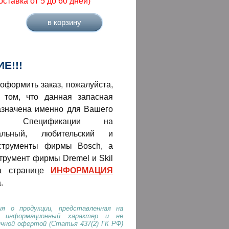
оставка от 5 до 60 дней)
Е!!!
оформить заказ, пожалуйста,
 том, что данная запасная
азначена именно для Вашего
нта! Спецификации на
нальный, любительский и
струменты фирмы Bosch, а
трумент фирмы Dremel и Skil
а странице
ИНФОРМАЦИЯ
.
я о продукции, представленная на
т информационный характер и не
ичной офертой (Статья 437(2) ГК РФ)