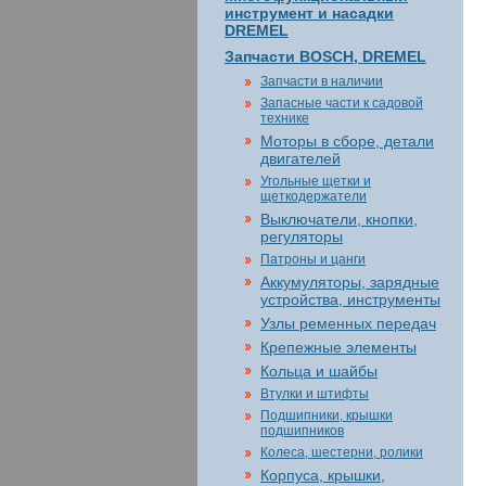
инструмент и насадки
DREMEL
Запчасти BOSCH, DREMEL
Запчасти в наличии
Запасные части к садовой
технике
Моторы в сборе, детали
двигателей
Угольные щетки и
щеткодержатели
Выключатели, кнопки,
регуляторы
Патроны и цанги
Аккумуляторы, зарядные
устройства, инструменты
Узлы ременных передач
Крепежные элементы
Кольца и шайбы
Втулки и штифты
Подшипники, крышки
подшипников
Колеса, шестерни, ролики
Корпуса, крышки,