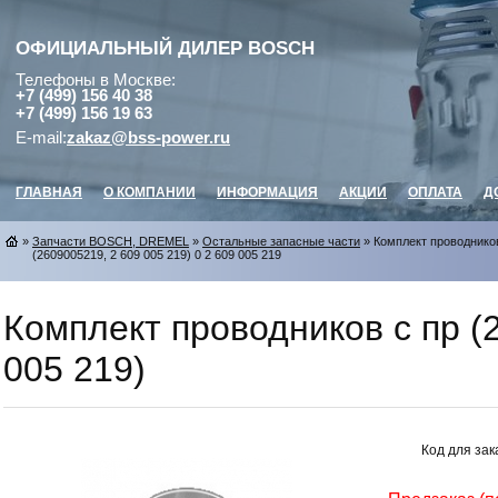
ОФИЦИАЛЬНЫЙ ДИЛЕР
BOSCH
Телефоны в Москве:
+7 (499) 156 40 38
+7 (499) 156 19 63
E-mail:
zakaz@bss-power.ru
ГЛАВНАЯ
О КОМПАНИИ
ИНФОРМАЦИЯ
АКЦИИ
ОПЛАТА
Д
»
Запчасти BOSCH, DREMEL
»
Остальные запасные части
» Комплект проводников
(2609005219, 2 609 005 219) 0 2 609 005 219
Комплект проводников с пр (
005 219)
Код для зак