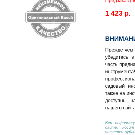
Предзаказ (п
1 423 р.
ВНИМАНИ
Прежде чем 
убедитесь в
часть предн
инструме
профессио
садовый ин
также на инс
доступны н
нашего сайта
Вся информаци
сайте, носи
является публ