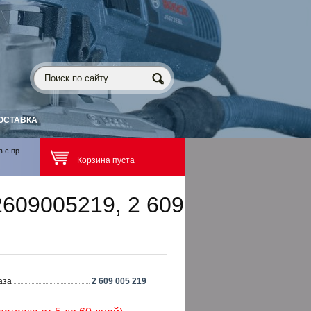
ОСТАВКА
 с пр
Корзина пуста
2609005219, 2 609
аза
2 609 005 219