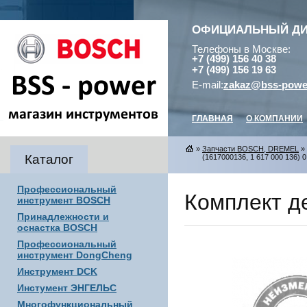
ОФИЦИАЛЬНЫЙ Д
Телефоны в Москве:
+7 (499) 156 40 38
+7 (499) 156 19 63
E-mail:
zakaz@bss-powe
ГЛАВНАЯ
О КОМПАНИИ
»
Запчасти BOSCH, DREMEL
»
Каталог
(1617000136, 1 617 000 136) 0
Профессиональный
Комплект де
инструмент BOSCH
Принадлежности и
оснастка BOSCH
Профессиональный
инструмент DongCheng
Инструмент DCK
Инстумент ЭНГЕЛЬС
Многофункциональный