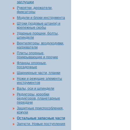
заглушки
Рукоятки, держатели,
фиксаторы
Модули и блоки инструмента
Штоки (ходовые штанги) и
крепежные скобы
Ударные поршни, болты,
шпиндели
Вентиляторы, воздуходувки,
нагреватели
Плиты опорные,
прикрывающие и прочие
Фланцы опорные,
посадочные
Шарнирные части, планки
Ножи и режущие элементы
инструментов
Валы, оси и шпиндели
Редукторы, коробки
редукторов, планетарные
передачи
Защитные приспособления,
кожухи
Остальные запасные части
Запчсти. Новые поступления