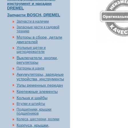
инструмент и насадки
DREMEL
Запчасти BOSCH, DREMEL
Запчасти в наличии
Запасные части к садовой
технике
Моторы в сборе, детали
двигателей
Угольные щетки и
щеткодержатели
Выключатели, кнопки,
регуляторы
Патроны и цанги
Аккумуляторы, зарядные
устройства, инструменты
Узлы ременных передач
Крепежные элементы
Кольца и шайбы
Втулки и штифты
Подшипники, крышки
подшипников
Колеса, шестерни, ролики
Корпуса, крышки,