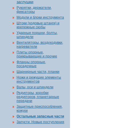
заглушки
Рукоятки, держатели,
фиксаторы
Модули и блоки инструмента
Штоки (ходовые штанги) и
крепежные скобы
Ударные поршни, болты,
шпиндели
Вентиляторы, воздуходувки,
нагреватели
Плиты опорные,
прикрывающие и прочие
Фланцы опорные,
посадочные
Шарнирные части, планки
Ножи и режущие элементы
инструментов
Валы, оси и шпиндели
Редукторы, коробки
редукторов, планетарные
передачи
Защитные приспособления,
кожухи
Остальные запасные части
Запчсти. Новые поступления