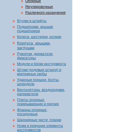
Опорные
Регулировочные
Различного назанчения
Втулки и штифты
Подшипники, крышки
подшипников
Колеса, шестерни, ролики
Корпуса, крышки,
заглушки
Рукоятки, держатели,
фиксаторы
Модули и блоки инструмента
Штоки (ходовые штанги) и
крепежные скобы
Ударные поршни, болты,
шпиндели
Вентиляторы, воздуходувки,
нагреватели
Плиты опорные,
прикрывающие и прочие
Фланцы опорные,
посадочные
Шарнирные части, планки
Ножи и режущие элементы
инструментов