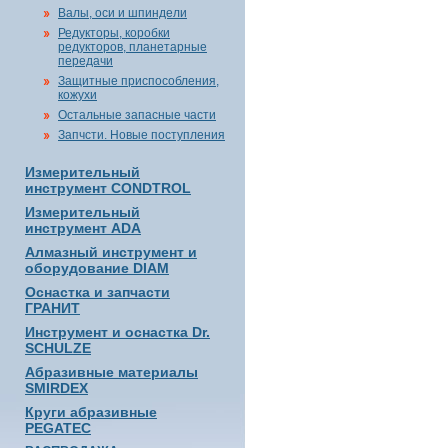
Валы, оси и шпиндели
Редукторы, коробки
редукторов, планетарные
передачи
Защитные приспособления,
кожухи
Остальные запасные части
Запчсти. Новые поступления
Измерительный
инструмент CONDTROL
Измерительный
инструмент ADA
Алмазный инструмент и
оборудование DIAM
Оснастка и запчасти
ГРАНИТ
Инструмент и оснастка Dr.
SCHULZE
Абразивные материалы
SMIRDEX
Круги абразивные
PEGATEC