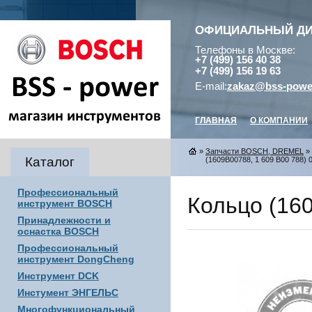
ОФИЦИАЛЬНЫЙ Д
Телефоны в Москве:
+7 (499) 156 40 38
+7 (499) 156 19 63
E-mail:
zakaz@bss-powe
ГЛАВНАЯ
О КОМПАНИИ
»
Запчасти BOSCH, DREMEL
»
Каталог
(1609B00788, 1 609 B00 788) 
Профессиональный
Кольцо (160
инструмент BOSCH
Принадлежности и
оснастка BOSCH
Профессиональный
инструмент DongCheng
Инструмент DCK
Инстумент ЭНГЕЛЬС
Многофункциональный