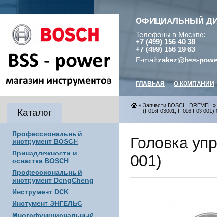
ОФИЦИАЛЬНЫЙ Д
Телефоны в Москве:
+7 (499) 156 40 38
+7 (499) 156 19 63
E-mail:
zakaz@bss-powe
ГЛАВНАЯ
О КОМПАНИИ
»
Запчасти BOSCH, DREMEL
»
Каталог
(F016F03001, F 016 F03 001) 
Профессиональный
Головка уп
инструмент BOSCH
Принадлежности и
001)
оснастка BOSCH
Профессиональный
инструмент DongCheng
Инструмент DCK
Инстумент ЭНГЕЛЬС
Многофункциональный