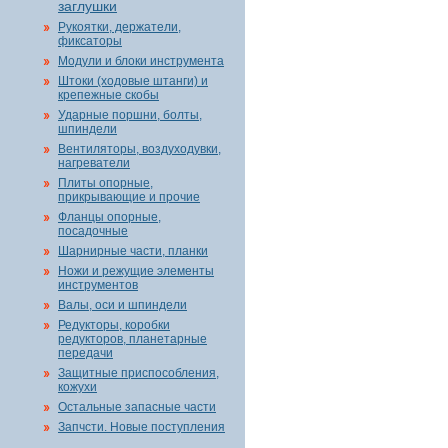
заглушки
Рукоятки, держатели,
фиксаторы
Модули и блоки инструмента
Штоки (ходовые штанги) и
крепежные скобы
Ударные поршни, болты,
шпиндели
Вентиляторы, воздуходувки,
нагреватели
Плиты опорные,
прикрывающие и прочие
Фланцы опорные,
посадочные
Шарнирные части, планки
Ножи и режущие элементы
инструментов
Валы, оси и шпиндели
Редукторы, коробки
редукторов, планетарные
передачи
Защитные приспособления,
кожухи
Остальные запасные части
Запчсти. Новые поступления