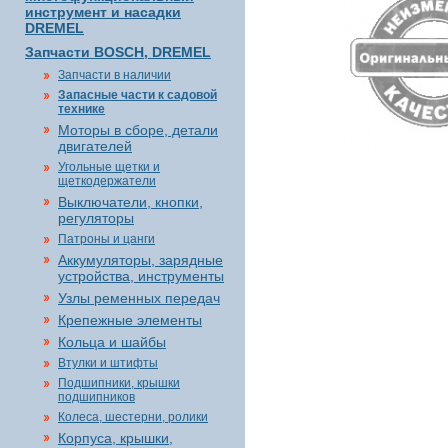
инструмент и насадки
DREMEL
Запчасти BOSCH, DREMEL
Запчасти в наличии
Запасные части к садовой
технике
Моторы в сборе, детали
двигателей
Угольные щетки и
щеткодержатели
Выключатели, кнопки,
регуляторы
Патроны и цанги
Аккумуляторы, зарядные
устройства, инструменты
Узлы ременных передач
Крепежные элементы
Кольца и шайбы
Втулки и штифты
Подшипники, крышки
подшипников
Колеса, шестерни, ролики
Корпуса, крышки,