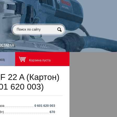
ОСТАВКА
003)
Корзина пуста
 22 A (Картон)
01 620 003)
аза
0 601 620 003
Вт)
670