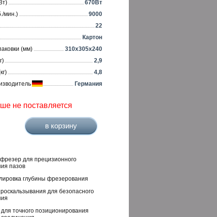
Вт)
670Вт
./мин.)
9000
22
Картон
аковки (мм)
310x305x240
г)
2,9
кг)
4,8
изводитель
Германия
ьше не поставляется
фрезер для прецизионного
ия пазов
улировка глубины фрезерования
проскальзывания для безопасного
ния
 для точного позиционирования