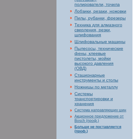
полирователи, точила
Лобзики, резаки, ножовки
Пилы, рубанки, фрезеры
Техника для алмазного
сверления, резки,
шлифования
Шлифовальные машины
Пылесосы, технические
фены, клеевые
пистолеты, мойки
высокого давления
(ОВД)
Стационарные
инструменты и столы
Ножницы по металлу
Системы
транспортировки и
хранения
Система направляющих шин
Акционное предложение от
Bosch (проф.)
Больше не поставляется
(проф.)