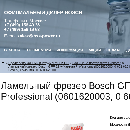
ОФИЦИАЛЬНЫЙ ДИЛЕР
BOSCH
Телефоны в Москве:
+7 (499) 156 40 38
+7 (499) 156 19 63
E-mail:
zakaz@bss-power.ru
ГЛАВНАЯ
О КОМПАНИИ
ИНФОРМАЦИЯ
АКЦИИ
ОПЛАТА
Д
»
Профессиональный инструмент BOSCH
»
Больше не поставляется (проф.)
»
Ламельный фрезер Bosch GFF 22 A (Картон) Professional (0601620003, 0 601 620 
Bosch(Германия) 0 0 601 620 003
Ламельный фрезер Bosch GFF
Professional (0601620003, 0 6
Код для зак
Мощность (