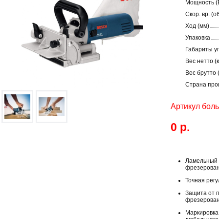
Мощность (
Скор. вр. (об
Ход (мм)
Упаковка
Габариты уп
Вес нетто (к
Вес брутто (
Страна про
Артикул бол
0 р.
Ламельный 
фрезерован
Точная рег
Защита от 
фрезерова
Маркировка