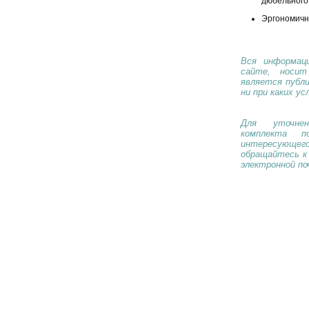
дюбельного
Эргономичн
Вся информаци
сайте, носи
является публ
ни при каких ус
Для уточнен
комплекта п
интересующе
обращайтесь к
электронной по