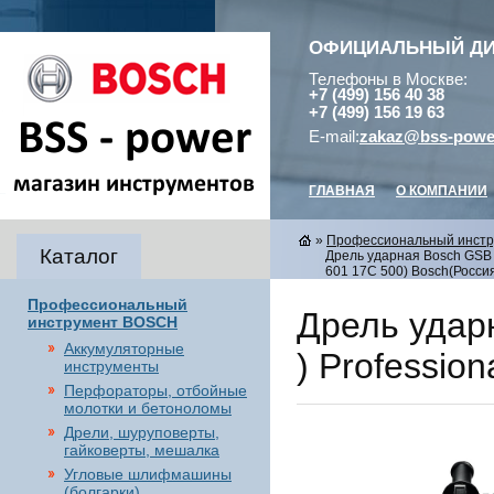
ОФИЦИАЛЬНЫЙ Д
Телефоны в Москве:
+7 (499) 156 40 38
+7 (499) 156 19 63
E-mail:
zakaz@bss-powe
ГЛАВНАЯ
О КОМПАНИИ
»
Профессиональный инст
Каталог
Дрель ударная Bosch GSB 1
601 17C 500) Bosch(Россия
Профессиональный
Дрель удар
инструмент BOSCH
Аккумуляторные
) Professio
инструменты
Перфораторы, отбойные
молотки и бетоноломы
Дрели, шуруповерты,
гайковерты, мешалка
Угловые шлифмашины
(болгарки),