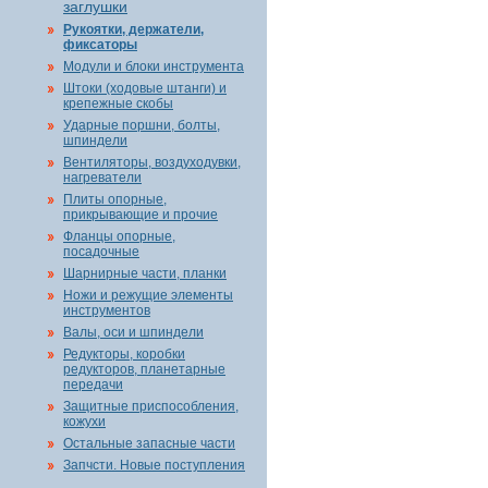
заглушки
Рукоятки, держатели,
фиксаторы
Модули и блоки инструмента
Штоки (ходовые штанги) и
крепежные скобы
Ударные поршни, болты,
шпиндели
Вентиляторы, воздуходувки,
нагреватели
Плиты опорные,
прикрывающие и прочие
Фланцы опорные,
посадочные
Шарнирные части, планки
Ножи и режущие элементы
инструментов
Валы, оси и шпиндели
Редукторы, коробки
редукторов, планетарные
передачи
Защитные приспособления,
кожухи
Остальные запасные части
Запчсти. Новые поступления