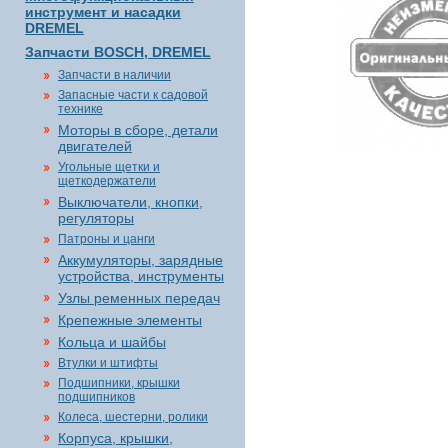
инструмент и насадки
DREMEL
Запчасти BOSCH, DREMEL
Запчасти в наличии
Запасные части к садовой
технике
Моторы в сборе, детали
двигателей
Угольные щетки и
щеткодержатели
Выключатели, кнопки,
регуляторы
Патроны и цанги
Аккумуляторы, зарядные
устройства, инструменты
Узлы ременных передач
Крепежные элементы
Кольца и шайбы
Втулки и штифты
Подшипники, крышки
подшипников
Колеса, шестерни, ролики
Корпуса, крышки,