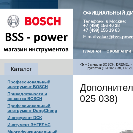
ОФИЦИАЛЬНЫЙ Д
Телефоны в Москве:
+7 (499) 156 40 38
+7 (499) 156 19 63
E-mail:
zakaz@bss-powe
ГЛАВНАЯ
О КОМПАНИИ
»
Запчасти BOSCH, DREMEL
»
Каталог
рукоятка (1612025038, 1 612 0
Профессиональный
Дополнител
инструмент BOSCH
Принадлежности и
025 038)
оснастка BOSCH
Профессиональный
инструмент DongCheng
Инструмент DCK
Инстумент ЭНГЕЛЬС
Многофункциональный