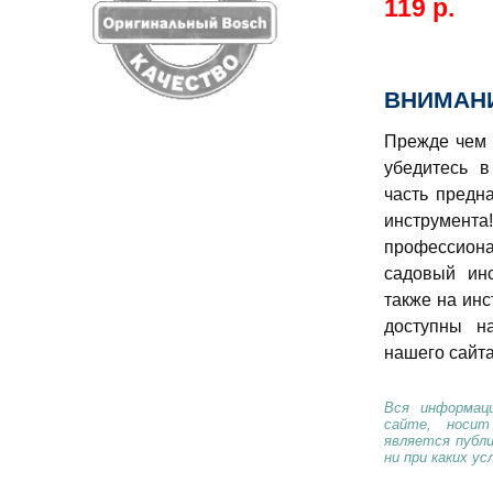
119 р.
ВНИМАНИ
Прежде чем 
убедитесь в
часть предн
инструме
профессио
садовый ин
также на инс
доступны н
нашего сайта
Вся информаци
сайте, носи
является публ
ни при каких ус