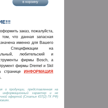
Е!!!
оформить заказ, пожалуйста,
 том, что данная запасная
азначена именно для Вашего
нта! Спецификации на
нальный, любительский и
струменты фирмы Bosch, а
трумент фирмы Dremel и Skil
а странице
ИНФОРМАЦИЯ
.
я о продукции, представленная на
т информационный характер и не
ичной офертой (Статья 437(2) ГК РФ)
ловиях.