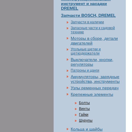
инструмент и насадки
DREMEL
Запчасти BOSCH, DREMEL
Запчасти в наличии
Запасные части к садовой
технике
Моторы в сборе, детали
двигателей
Угольные щетки и
щеткодержатели
Выключатели, кнопки,
регуляторы
Патроны и цанги
Аккумуляторы, зарядные
устройства, инструменты
Узлы ременных передач
Крепежные элементы
Болты
Винты
Гайки
Шурупы
Кольца и шайбы