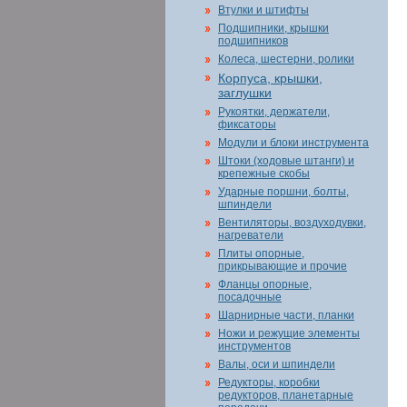
Втулки и штифты
Подшипники, крышки
подшипников
Колеса, шестерни, ролики
Корпуса, крышки,
заглушки
Рукоятки, держатели,
фиксаторы
Модули и блоки инструмента
Штоки (ходовые штанги) и
крепежные скобы
Ударные поршни, болты,
шпиндели
Вентиляторы, воздуходувки,
нагреватели
Плиты опорные,
прикрывающие и прочие
Фланцы опорные,
посадочные
Шарнирные части, планки
Ножи и режущие элементы
инструментов
Валы, оси и шпиндели
Редукторы, коробки
редукторов, планетарные