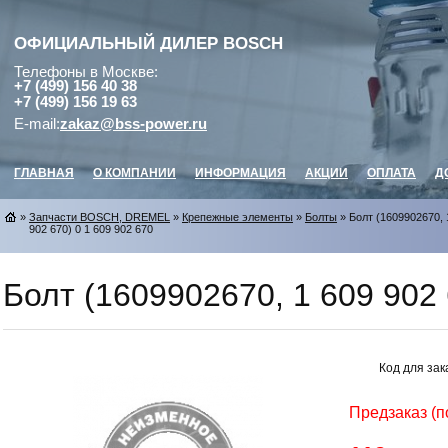
ОФИЦИАЛЬНЫЙ ДИЛЕР
BOSCH
Телефоны в Москве:
+7 (499) 156 40 38
+7 (499) 156 19 63
E-mail:
zakaz@bss-power.ru
ГЛАВНАЯ
О КОМПАНИИ
ИНФОРМАЦИЯ
АКЦИИ
ОПЛАТА
Д
»
Запчасти BOSCH, DREMEL
»
Крепежные элементы
»
Болты
» Болт (1609902670, 
902 670) 0 1 609 902 670
Болт (1609902670, 1 609 902 
Код для зак
Предзаказ (п