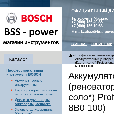
ОФИЦИАЛЬНЫЙ Д
Телефоны в Москве:
+7 (499) 156 40 38
+7 (499) 156 19 63
E-mail:
zakaz@bss-powe
ГЛАВНАЯ
О КОМПАНИИ
»
Профессиональный инст
Каталог
Аккумуляторный универсал
(Картон соло*) Profession
601 8B0 100
Профессиональный
Аккумулят
инструмент BOSCH
Аккумуляторные
(реновато
инструменты
Перфораторы, отбойные
соло*) Pro
молотки и бетоноломы
Дрели, шуруповерты,
гайковерты, мешалка
8B0 100)
Угловые шлифмашины
(болгарки),