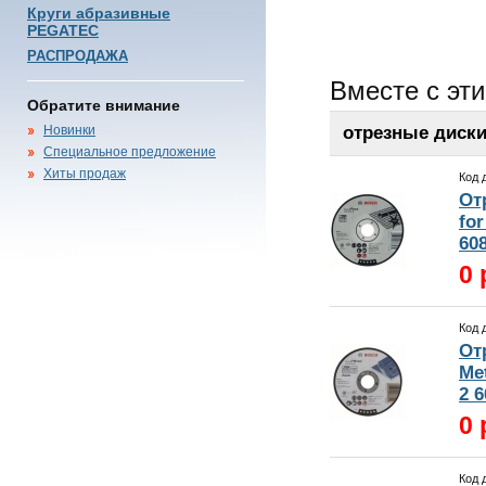
Круги абразивные
PEGATEC
РАСПРОДАЖА
Вместе с эт
Обратите внимание
Новинки
отрезные диски
Специальное предложение
Хиты продаж
Код 
От
fo
608
0 
Код 
От
Me
2 6
0 
Код 