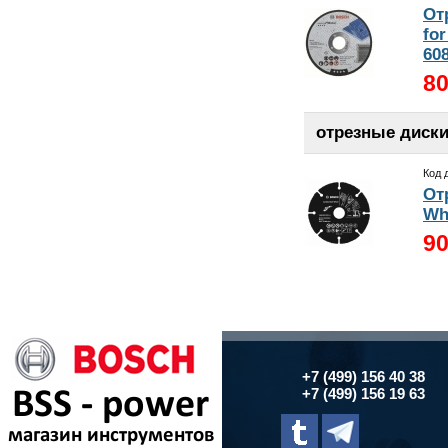
От
fo
608
80
отрезные диски
Код 
От
Whe
90
+7 (499) 156 40 38
+7 (499) 156 19 63