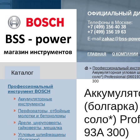
ОФИЦИАЛЬНЫЙ Д
Телефоны в Москве:
+7 (499) 156 40 38
+7 (499) 156 19 63
E-mail:
zakaz@bss-powe
ГЛАВНАЯ
О КОМПАНИИ
»
Профессиональный инст
Каталог
Аккумуляторная угловая ш
соло*) Professional (0601
300
Профессиональный
Аккумуля
инструмент BOSCH
Аккумуляторные
(болгарка)
инструменты
Перфораторы, отбойные
соло*) Pro
молотки и бетоноломы
Дрели, шуруповерты,
гайковерты, мешалка
93A 300)
Угловые шлифмашины
(болгарки),