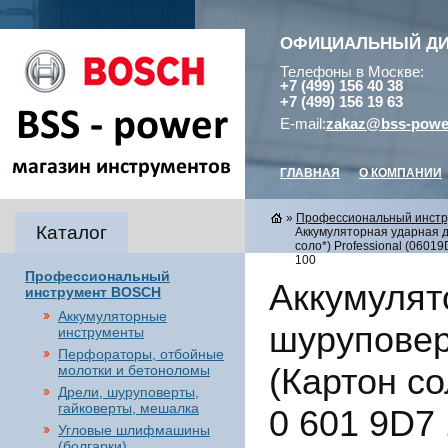
ОФИЦИАЛЬНЫЙ Д
Телефоны в Москве:
+7 (499) 156 40 38
+7 (499) 156 19 63
E-mail:
zakaz@bss-powe
ГЛАВНАЯ
О КОМПАНИИ
»
Профессиональный инст
Каталог
Аккумуляторная ударная д
соло*) Professional (0601
100
Профессиональный
Аккумулят
инструмент BOSCH
Аккумуляторные
шуруповер
инструменты
Перфораторы, отбойные
(Картон со
молотки и бетоноломы
Дрели, шуруповерты,
гайковерты, мешалка
0 601 9D7 
Угловые шлифмашины
(болгарки),