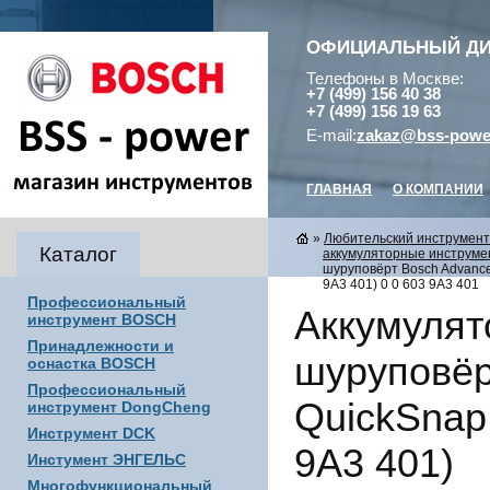
ОФИЦИАЛЬНЫЙ Д
Телефоны в Москве:
+7 (499) 156 40 38
+7 (499) 156 19 63
E-mail:
zakaz@bss-powe
ГЛАВНАЯ
О КОМПАНИИ
»
Любительский инструмен
Каталог
аккумуляторные инструмен
шуруповёрт Bosch Advanced
9A3 401) 0 0 603 9A3 401
Профессиональный
Аккумулят
инструмент BOSCH
Принадлежности и
шуруповёр
оснастка BOSCH
Профессиональный
QuickSnap 
инструмент DongCheng
Инструмент DCK
9A3 401)
Инстумент ЭНГЕЛЬС
Многофункциональный