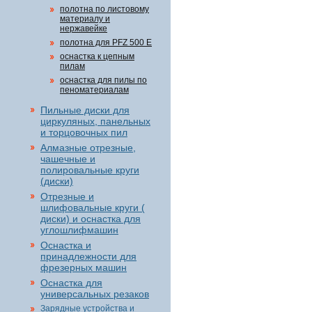
полотна по листовому
материалу и
нержавейке
полотна для PFZ 500 E
оснастка к цепным
пилам
оснастка для пилы по
пеноматериалам
Пильные диски для
циркуляных, панельных
и торцовочных пил
Алмазные отрезные,
чашечные и
полировальные круги
(диски)
Отрезные и
шлифовальные круги (
диски) и оснастка для
углошлифмашин
Оснастка и
принадлежности для
фрезерных машин
Оснастка для
универсальных резаков
Зарядные устройства и