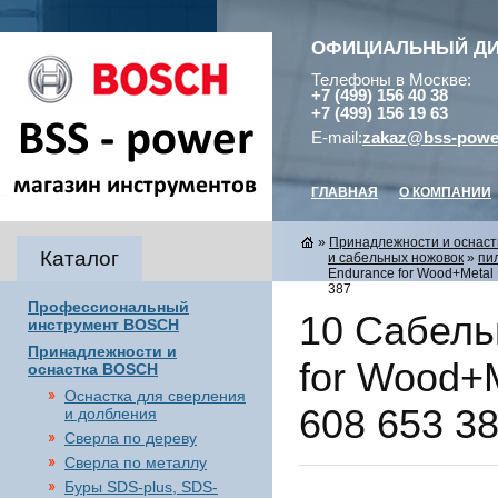
ОФИЦИАЛЬНЫЙ Д
Телефоны в Москве:
+7 (499) 156 40 38
+7 (499) 156 19 63
E-mail:
zakaz@bss-powe
ГЛАВНАЯ
О КОМПАНИИ
»
Принадлежности и оснас
Каталог
и сабельных ножовок
»
пи
Endurance for Wood+Metal 
387
Профессиональный
10 Сабель
инструмент BOSCH
Принадлежности и
for Wood+M
оснастка BOSCH
Оснастка для сверления
608 653 38
и долбления
Сверла по дереву
Сверла по металлу
Буры SDS-plus, SDS-