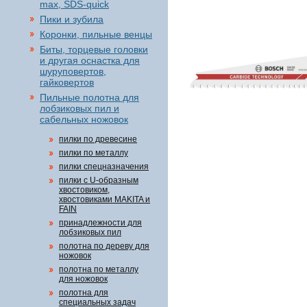
max, SDS-quick
Пики и зубила
Коронки, пильные венцы
Биты, торцевые головки
и другая оснастка для
шуруповертов,
гайковертов
Пильные полотна для
лобзиковых пил и
сабельных ножовок
пилки по древесине
пилки по металлу
пилки спецназначения
пилки с U-образным
хвостовиком,
хвостовиками MAKITA и
FAIN
принадлежности для
лобзиковых пил
полотна по дереву для
ножовок
полотна по металлу
для ножовок
полотна для
специальных задач