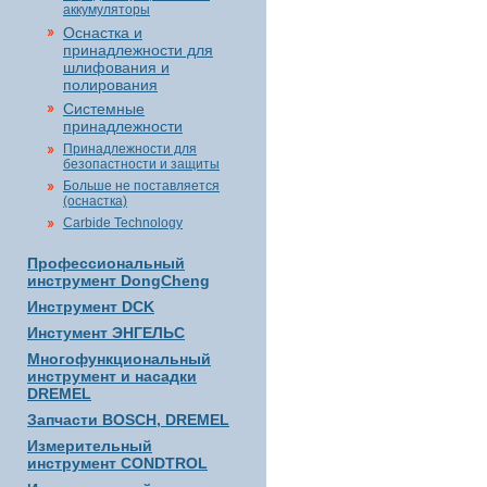
аккумуляторы
Оснастка и
принадлежности для
шлифования и
полирования
Системные
принадлежности
Принадлежности для
безопастности и защиты
Больше не поставляется
(оснастка)
Carbide Technology
Профессиональный
инструмент DongCheng
Инструмент DCK
Инстумент ЭНГЕЛЬС
Многофункциональный
инструмент и насадки
DREMEL
Запчасти BOSCH, DREMEL
Измерительный
инструмент CONDTROL