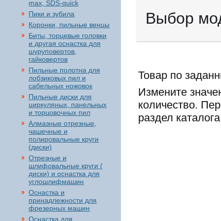
max, SDS-quick
Выбор мо
Пики и зубила
Коронки, пильные венцы
Биты, торцевые головки
и другая оснастка для
шуруповертов,
гайковертов
Пильные полотна для
Товар по задан
лобзиковых пил и
сабельных ножовок
Измените значе
Пильные диски для
количество. Пе
циркуляных, панельных
и торцовочных пил
раздел каталога
Алмазные отрезные,
чашечные и
полировальные круги
(диски)
Отрезные и
шлифовальные круги (
диски) и оснастка для
углошлифмашин
Оснастка и
принадлежности для
фрезерных машин
Оснастка для