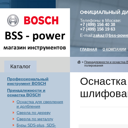
ОФИЦИАЛЬНЫЙ Д
Телефоны в Москве:
+7 (499) 156 40 38
+7 (499) 156 19 63
E-mail:
zakaz@bss-powe
ГЛАВНАЯ
О КОМПАНИИ
»
Принадлежности и оснастка
Каталог
полирования
Оснастка
Профессиональный
инструмент BOSCH
шлифован
Принадлежности и
оснастка BOSCH
Оснастка для сверления
и долбления
Сверла по дереву
Сверла по металлу
Буры SDS-plus, SDS-