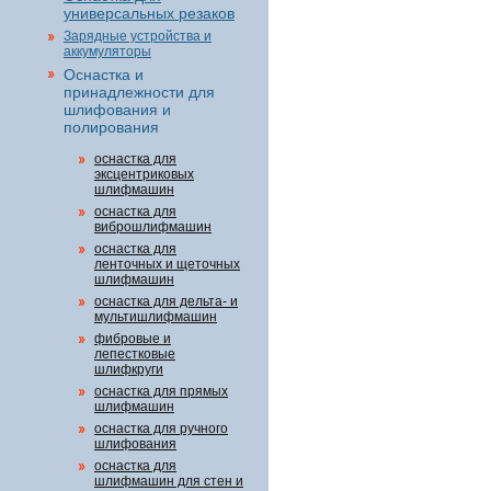
универсальных резаков
Зарядные устройства и
аккумуляторы
Оснастка и
принадлежности для
шлифования и
полирования
оснастка для
эксцентриковых
шлифмашин
оснастка для
виброшлифмашин
оснастка для
ленточных и щеточных
шлифмашин
оснастка для дельта- и
мультишлифмашин
фибровые и
лепестковые
шлифкруги
оснастка для прямых
шлифмашин
оснастка для ручного
шлифования
оснастка для
шлифмашин для стен и